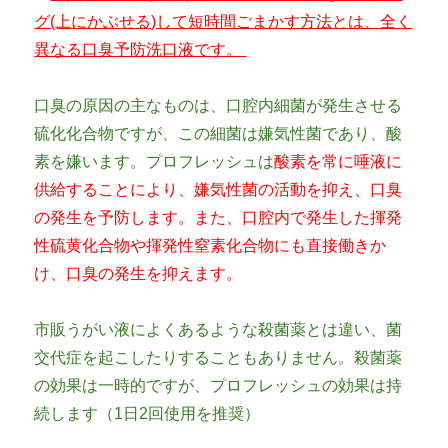
グ(上にかぶせる)して短時間ごまかす方法とは、全く
異なる口臭予防洗口液です。
口臭の原因の主なものは、口腔内細菌が発生させる
硫化化合物ですが、この細菌は嫌気性菌であり、酸
素を嫌います。プロフレッシュは
酸素を常に唾液に
供給することにより、嫌気性菌の活動を抑え、口臭
の発生を予防します。また、口腔内で発生した
揮発
性硫黄化合物
や
揮発性窒素化合物にも直接働きか
け、口臭の発生を抑えます。
市販うがい液によくあるような殺菌薬とは違い、菌
交代症を起こしたりすることもありません。殺菌薬
の効果は一時的ですが、プロフレッシュの効果は持
続します（1日2回使用を推奨）