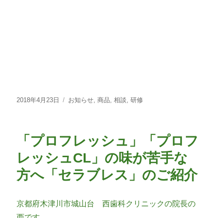
投
カ
2018年4月23日
お知らせ
,
商品
,
相談
,
研修
稿
テ
日:
ゴ
リ
「プロフレッシュ」「プロフ
ー
レッシュCL」の味が苦手な
方へ「セラブレス」のご紹介
京都府木津川市城山台 西歯科クリニックの院長の
西です。