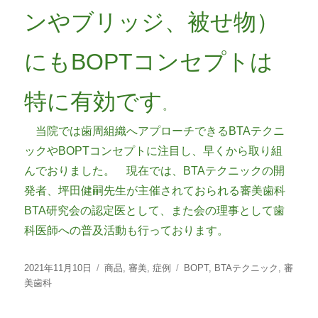
ンやブリッジ、被せ物）
にもBOPTコンセプトは
特に有効です
。
当院では歯周組織へアプローチできるBTAテクニ
ックやBOPTコンセプトに注目し、早くから取り組
んでおりました。 現在では、BTAテクニックの開
発者、坪田健嗣先生が主催されておられる審美歯科
BTA研究会の認定医として、また会の理事として歯
科医師への普及活動も行っております。
投
カ
タ
2021年11月10日
商品
,
審美
,
症例
BOPT
,
BTAテクニック
,
審
稿
テ
グ
美歯科
日:
ゴ
リ