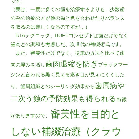
です。
（実は、一度に多くの歯を治療するよりも、少数歯
のみの治療の方が他の歯と色を合わせたりバランス
を取るのは難しくなるのですが…）
BTAテクニック、BOPTコンセプトは歯だけでなく
歯肉との調和も考慮した、次世代の補綴術式です。
また、審美性だけでなく、従来の方法と比べて歯
歯肉退縮を防ぎ
肉の厚みを増し
ブラックマー
ジンと言われる黒く見える継ぎ目が見えにくくした
歯周病や
り、歯周組織とのシーリング効果から
二次う蝕の予防効果も得られる
特徴
審美性を目的と
がありますので、
しない補綴治療（クラウ