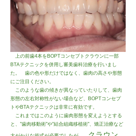
上の前歯4本をBOPTコンセプトクラウンに一部
BTAテクニックを併用し審美歯科治療を行いまし
た。 歯の色や形だけではなく、歯肉の高さや形態
にご注目ください。
このような歯の傾きが異なっていたりして、歯肉
形態の左右対称性がない場合など、BOPTコンセプ
トやBTAテクニックは非常に有効です。
これまではこのように歯肉形態を変えようとする
と、”歯肉移動術”や”結合組織移植術”、矯正治療など
クラウン
大がかりな術式が必要でしたが、