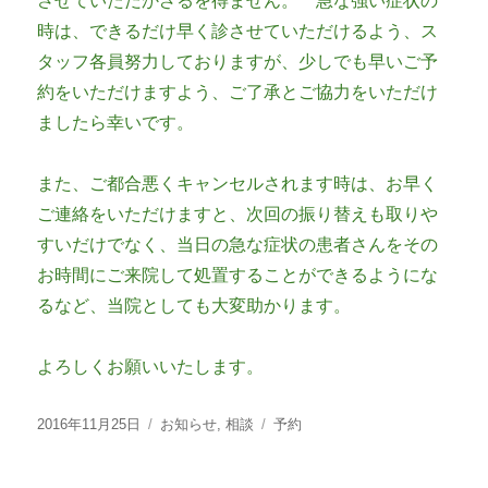
させていただかざるを得ません。 急な強い症状の
時は、できるだけ早く診させていただけるよう、ス
タッフ各員努力しておりますが、少しでも早いご予
約をいただけますよう、ご了承とご協力をいただけ
ましたら幸いです。
また、ご都合悪くキャンセルされます時は、お早く
ご連絡をいただけますと、次回の振り替えも取りや
すいだけでなく、当日の急な症状の患者さんをその
お時間にご来院して処置することができるようにな
るなど、当院としても大変助かります。
よろしくお願いいたします。
投
カ
タ
2016年11月25日
お知らせ
,
相談
予約
稿
テ
グ
日:
ゴ