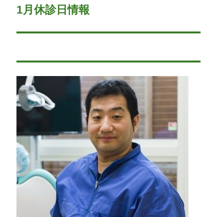
1月休診日情報
次
ー
の
シ
投
稿:
ョ
ン