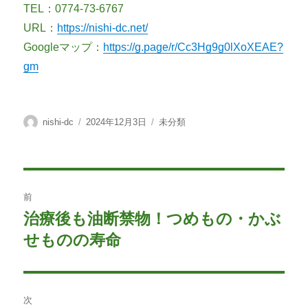
TEL：0774-73-6767
URL：
https://nishi-dc.net/
Googleマップ：
https://g.page/r/Cc3Hg9g0lXoXEAE?
gm
投
投
カ
nishi-dc
2024年12月3日
未分類
稿
稿
テ
者
日:
ゴ
リ
ー
投
前
稿
治療後も油断禁物！つめもの・かぶ
前
の
せものの寿命
ナ
投
ビ
稿:
ゲ
次