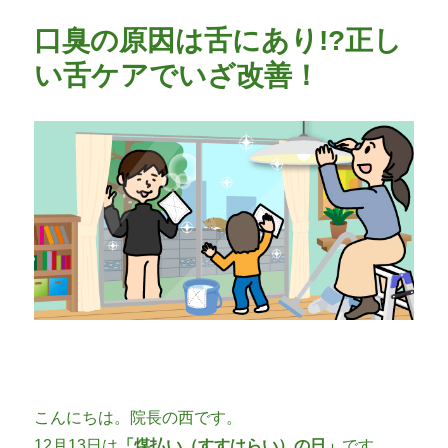
リ
口臭の原因は舌にあり!?正し
ー
い舌ケアでいざ改善！
こんにちは。院長の西です。
12月13日は
「煤払い（すすはらい）の日」
です。