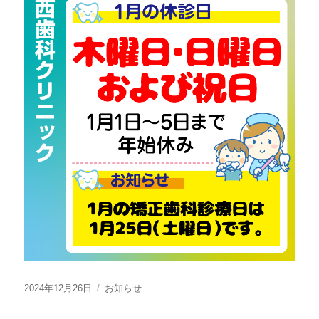
投
カ
2024年12月26日
お知らせ
稿
テ
日:
ゴ