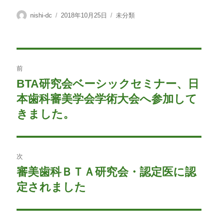
投
投
カ
nishi-dc
2018年10月25日
未分類
稿
稿
テ
者
日:
ゴ
リ
ー
投
前
稿
BTA研究会ベーシックセミナー、日
前
の
本歯科審美学会学術大会へ参加して
ナ
投
きました。
ビ
稿:
ゲ
次
ー
審美歯科ＢＴＡ研究会・認定医に認
次
シ
の
定されました
投
ョ
稿: