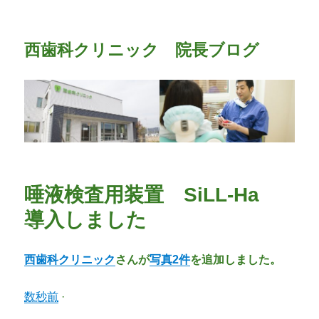
西歯科クリニック 院長ブログ
唾液検査用装置 SiLL-Ha
導入しました
西歯科クリニック
さんが
写真2件
を追加しました。
数秒前
·