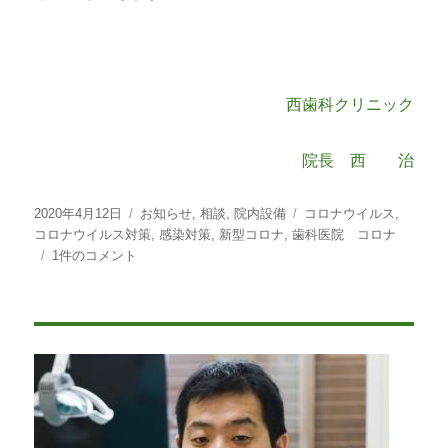
西歯科クリニック
院長 西 治
投
カ
タ
2020年4月12日
お知らせ
,
相談
,
院内設備
コロナウイルス
,
稿
テ
グ
コロナウイルス対策
,
感染対策
,
新型コロナ
,
歯科医院 コロナ
日:
当
ゴ
1件のコメント
院
リ
に
ー
お
け
る
新
型
コ
ロ