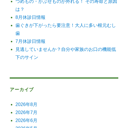
つめもの・かぶせものが外れる！ その寿命と原因
（2022
年
は？
1
8月休診日情報
月
歯ぐきが下がったら要注意！大人に多い根元むし
1
日）
歯
へ
7月休診日情報
の
見逃していませんか？自分や家族のお口の機能低
下のサイン
アーカイブ
2026年8月
2026年7月
2026年6月