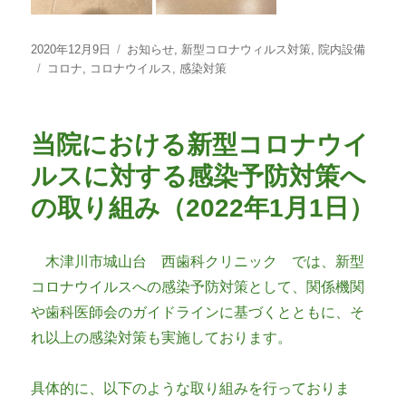
投
カ
2020年12月9日
お知らせ
,
新型コロナウィルス対策
,
院内設備
稿
タ
テ
コロナ
,
コロナウイルス
,
感染対策
日:
グ
ゴ
リ
ー
当院における新型コロナウイ
ルスに対する感染予防対策へ
の取り組み（2022年1月1日）
木津川市城山台 西歯科クリニック では、新型
コロナウイルスへの感染予防対策として、関係機関
や歯科医師会のガイドラインに基づくとともに、そ
れ以上の感染対策も実施しております。
具体的に、以下のような取り組みを行っておりま