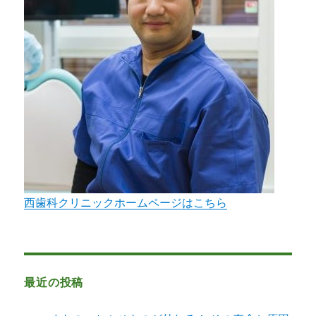
ナ
ウ
イ
ル
ス
に
対
す
る
感
染
予
防
西歯科クリニックホームページはこちら
対
策
へ
の
取
り
最近の投稿
組
み